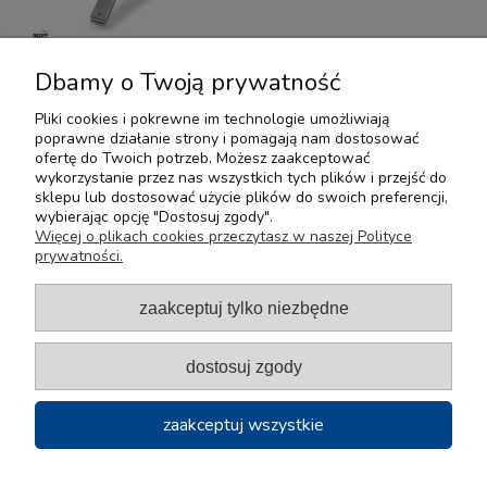
Dbamy o Twoją prywatność
»
«
1
2
3
4
5
Pliki cookies i pokrewne im technologie umożliwiają
poprawne działanie strony i pomagają nam dostosować
ofertę do Twoich potrzeb. Możesz zaakceptować
Pomoc
wykorzystanie przez nas wszystkich tych plików i przejść do
sklepu lub dostosować użycie plików do swoich preferencji,
wybierając opcję "Dostosuj zgody".
Moje konto
Więcej o plikach cookies przeczytasz w naszej Polityce
prywatności.
Płatności i dostawa
zaakceptuj tylko niezbędne
Informacje
dostosuj zgody
O nas
zaakceptuj wszystkie
2024 | Tokarex | Wszelkie Prawa Zastrzeżone | Design