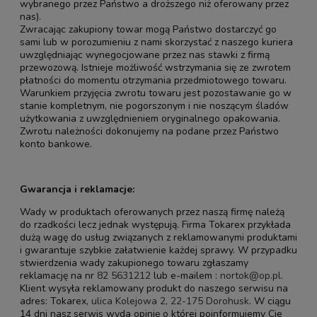
wybranego przez Państwo a droższego niż oferowany przez
nas).
Zwracając zakupiony towar mogą Państwo dostarczyć go
sami lub w porozumieniu z nami skorzystać z naszego kuriera
uwzględniając wynegocjowane przez nas stawki z firmą
przewozową. Istnieje możliwość wstrzymania się ze zwrotem
płatności do momentu otrzymania przedmiotowego towaru.
Warunkiem przyjęcia zwrotu towaru jest pozostawanie go w
stanie kompletnym, nie pogorszonym i nie noszącym śladów
użytkowania z uwzględnieniem oryginalnego opakowania.
Zwrotu należności dokonujemy na podane przez Państwo
konto bankowe.
Gwarancja i reklamacje:
Wady w produktach oferowanych przez naszą firmę należą
do rzadkości lecz jednak występują. Firma Tokarex przykłada
dużą wagę do usług związanych z reklamowanymi produktami
i gwarantuje szybkie załatwienie każdej sprawy. W przypadku
stwierdzenia wady zakupionego towaru zgłaszamy
reklamację na nr
82 5631212
lub e-mailem :
nortok@op.pl
.
Klient wysyła reklamowany produkt do naszego serwisu na
adres: Tokarex,
ulica Kolejowa 2, 22-175 Dorohusk
. W ciągu
14 dni nasz serwis wyda opinię o której poinformujemy Cie