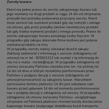
Zwroty towaru:
Klient ma pełne prawo do zwrotu zakupionego towaru lub
jego wymiany na drugi produkt w ciągu 14 dni od otrzymania
przesyłki bez potrzeby podawania przyczyny zwrotu. Klient
może zwrócić lub wymienić produkt gdy się rozmyśli i odstąpi
od umowy, gdy przez pomyłkę zamówi niewłaściwy produkt
lub gdy trzeba wymienić produkt z innego powodu. Prawo do
zwrotu zakupionego towaru posiadają osoby fizyczne. W
przypadku gdy zakupu dokonała firma możliwa jest jedynie
wymiana produktu na inny
W przypadku zwrotu należy odszukać dowód zakupu
(fakturę) zadzwonić z informacją o zwrocie (odstąpieniu od
umowy) na nr tel : 825631212 lub wysłać z tą informacją do
nas na e-maila : nortok@op.pl. W przypadku odstąpienia od
umowy zwracamy Państwu niezwłocznie tzn. nie później niż
14 dni od dnia w którym zostaliśmy poinformowani przez
Państwo o podjęciu decyzji o zwrocie (odstąpieniu od
umowy)równowartość za zakupiony towar. Warunkiem
zachowania terminu płatności 14 dni jest odesłanie nam
towaru przed upływem 14 dni od momentu poinformowania
nas o podjętej decyzji o odstąpieniu od umowy. W przypadku
odstąpienia od umowy zwracamy Państwu uwzględniając
otrzymane od Państwa płatności również koszty dostarczenia
kupionego towaru (wyłączając dodatkowy koszt transportu