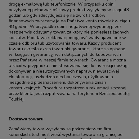
drogą e-mailową lub telefonicznie. W przypadku opinii
pozytywnej pełnowartościowy produkt wysyłamy w ciągu 48
godzin lub gdy zdecydujesz się na zwrot środków
finansowych zwracamy je na Państwa konto również w ciągu
48 godzin. W przypadku opinii negatywnej wydanej przez
nasz serwis odsyłamy towar, za który nie poniesiesz żadnych
kosztów. Podstawą reklamacji mogą być wady ujawnione w
czasie odbioru lub użytkowania towaru. Każdy producent
towaru określa okres i warunki gwarancji, które są opisane
w księgach gwarancyjnych dołączanych do kupowanych
przez Państwa w naszej firmie towarach. Gwarancje można
utracić w przypadku : nie stosowania się do instrukcji obsługi,
dokonywania nieautoryzowanych napraw, niewłaściwej
eksploatacji, uszkodzeń mechanicznych, użytkowania
niezgodnie z przeznaczeniem, dokonywania zmian
konstrukcyjnych. Procedura rozpatrzenia reklamacji złożonej
przez klienta jest rozpatrywana na terytorium Rzeczpospolitej
Polskiej.
Dostawa towaru:
Zamówiony towar wysyłamy za pośrednictwem firm
kurierskich. Jest możliwość wysłania towaru za granicę po