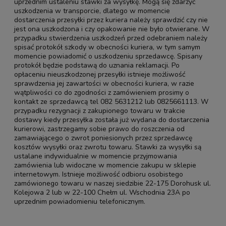
uprzednim ustaleniu stawki za wysyłkę. Mogą się zdarzyć
uszkodzenia w transporcie, dlatego w momencie
dostarczenia przesyłki przez kuriera należy sprawdzić czy nie
jest ona uszkodzona i czy opakowanie nie było otwierane. W
przypadku stwierdzenia uszkodzeń przed odebraniem należy
spisać protokół szkody w obecności kuriera, w tym samym
momencie powiadomić o uszkodzeniu sprzedawcę. Spisany
protokół będzie podstawą do uznania reklamacji. Po
opłaceniu nieuszkodzonej przesyłki istnieje możliwość
sprawdzenia jej zawartości w obecności kuriera, w razie
wątpliwości co do zgodności z zamówieniem prosimy o
kontakt ze sprzedawcą tel 082 5631212 lub 0825661113. W
przypadku rezygnacji z zakupionego towaru w trakcie
dostawy kiedy przesyłka została już wydana do dostarczenia
kurierowi, zastrzegamy sobie prawo do roszczenia od
zamawiającego o zwrot poniesionych przez sprzedawcę
kosztów wysyłki oraz zwrotu towaru. Stawki za wysyłki są
ustalane indywidualnie w momencie przyjmowania
zamówienia lub widoczne w momencie zakupu w sklepie
internetowym. Istnieje możliwość odbioru osobistego
zamówionego towaru w naszej siedzibie 22-175 Dorohusk ul.
Kolejowa 2 lub w 22-100 Chełm ul. Wschodnia 23A po
uprzednim powiadomieniu telefonicznym.