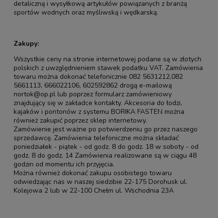
detaliczną i wysyłkową artykułów powiązanych z branżą
sportów wodnych oraz myśliwską i wędkarską.
Zakupy:
Wszystkie ceny na stronie internetowej podane są w złotych
polskich z uwzględnieniem stawek podatku VAT. Zamówienia
towaru można dokonać telefonicznie 082 5631212,082
5661113, 666022106, 602592862 drogą e-mailową
nortok@op.pl lub poprzez formularz zamówieniowy
znajdujący się w zakładce kontakty. Akcesoria do łodzi,
kajaków i pontonów z systemu BORIKA FASTEN można
również zakupić poprzez sklep internetowy.
Zamówienie jest ważne po potwierdzeniu go przez naszego
sprzedawcę. Zamówienia telefoniczne można składać
poniedziałek - piątek - od godz. 8 do godz. 18 w soboty - od
godz. 8 do godz. 14 Zamówienia realizowane są w ciągu 48
godzin od momentu ich przyjęcia.
Można również dokonać zakupu osobistego towaru
odwiedzając nas w naszej siedzibie 22-175 Dorohusk ul.
Kolejowa 2 lub w 22-100 Chełm ul. Wschodnia 23A