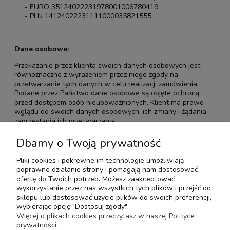
- EURO 35124022231978001006780419,
- PLN 14124022231111000035821555
Dane osobowe:
Przekazanie przez klienta swoich danych osobowych jest
równoznaczne z wyrażeniem przez niego zgody na
przetwarzanie tych danych w celu realizacji zamówienia.
Podane przez Państwo dane osobowe są objęte ochroną
przed dostępem osób nieupoważnionych. Klient ma prawo
wglądu do swoich danych osobowych, ich zmiany i żądania
zaprzestania ich przetwarzania.
Ewentualne spory powstałe w trakcie zawieranych transakcji
Dbamy o Twoją prywatność
lub wynikające ze świadczonych usług strony rozstrzygać
będą polubownie
Pliki cookies i pokrewne im technologie umożliwiają
poprawne działanie strony i pomagają nam dostosować
ofertę do Twoich potrzeb. Możesz zaakceptować
Pomoc
wykorzystanie przez nas wszystkich tych plików i przejść do
sklepu lub dostosować użycie plików do swoich preferencji,
wybierając opcję "Dostosuj zgody".
Moje konto
Więcej o plikach cookies przeczytasz w naszej Polityce
prywatności.