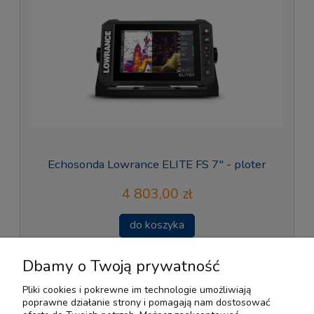
Echosonda Lowrance ELITE FS 7" - ploter
4 803,00 zł
do koszyka
Dbamy o Twoją prywatność
«
1
2
3
4
5
6
»
Pliki cookies i pokrewne im technologie umożliwiają
poprawne działanie strony i pomagają nam dostosować