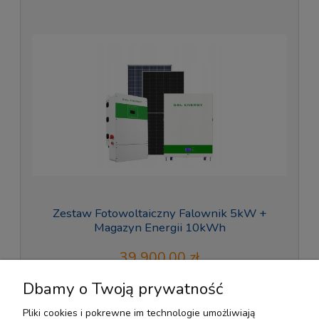
Zestaw Fotowoltaiczny Falownik 5kW +
Magazyn Energii 10kWh
39 900,00 zł
Dbamy o Twoją prywatność
do koszyka
Pliki cookies i pokrewne im technologie umożliwiają