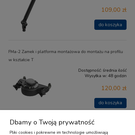
109,00 zł
do koszyka
FMa-2 Zamek i platforma montażowa do montażu na profilu
w kształcie T
Dostępność:
średnia ilość
Wysyłka w:
48 godzin
120,00 zł
do koszyka
Dbamy o Twoją prywatność
«
1
2
»
Pliki cookies i pokrewne im technologie umożliwiają