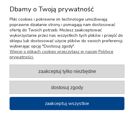
waga
Dbamy o Twoją prywatność
kolor
Czarny, Szary, Bi
Pliki cookies i pokrewne im technologie umożliwiają
poprawne działanie strony i pomagają nam dostosować
ofertę do Twoich potrzeb. Możesz zaakceptować
Pomoc
wykorzystanie przez nas wszystkich tych plików i przejść do
sklepu lub dostosować użycie plików do swoich preferencji,
wybierając opcję "Dostosuj zgody".
Moje konto
Więcej o plikach cookies przeczytasz w naszej Polityce
prywatności.
Płatności i dostawa
zaakceptuj tylko niezbędne
Informacje
dostosuj zgody
O nas
zaakceptuj wszystkie
2024 | Tokarex | Wszelkie Prawa Zastrzeżone | Design
nayma.pl
by
pokaż pełną wersję strony