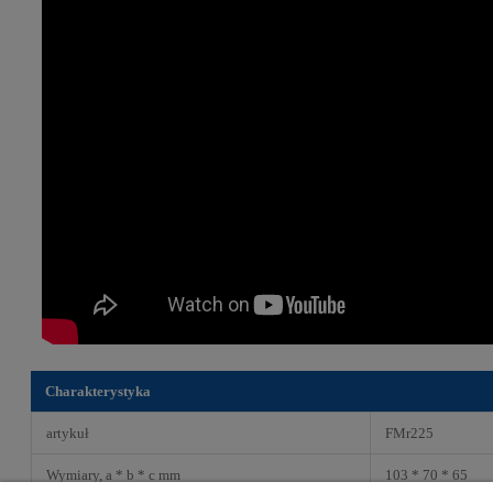
Charakterystyka
artykuł
FMr225
Wymiary, a * b * c mm
103 * 70 * 65