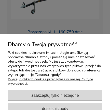
Przyczepa M-1 -160 750 dmc
15 000,00 zł
Dbamy o Twoją prywatność
Pliki cookies i pokrewne im technologie umożliwiają
poprawne działanie strony i pomagają nam dostosować
ofertę do Twoich potrzeb. Możesz zaakceptować
Pomoc
wykorzystanie przez nas wszystkich tych plików i przejść do
sklepu lub dostosować użycie plików do swoich preferencji,
wybierając opcję "Dostosuj zgody".
Moje konto
Więcej o plikach cookies przeczytasz w naszej Polityce
prywatności.
Płatności i dostawa
zaakceptuj tylko niezbędne
Informacje
dostosuj zgody