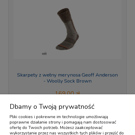
Skarpety z wełny merynosa Geoff Anderson
- Woolly Sock Brown
169,00 zł
Dbamy o Twoją prywatność
do koszyka
Pliki cookies i pokrewne im technologie umożliwiają
poprawne działanie strony i pomagają nam dostosować
ofertę do Twoich potrzeb. Możesz zaakceptować
Pomoc
wykorzystanie przez nas wszystkich tych plików i przejść do