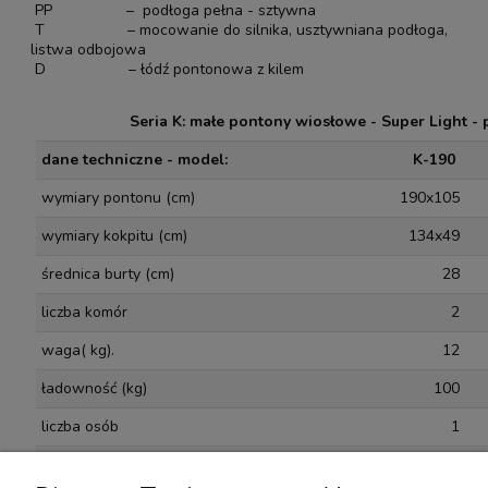
PP – podłoga pełna - sztywna
T – mocowanie do silnika, usztywniana podłoga,
listwa odbojowa
D – łódź pontonowa z kilem
Seria K: małe pontony wiosłowe - Super Light -
dane techniczne - model:
K-190
wymiary pontonu (cm)
190x105
wymiary kokpitu
(
cm)
134x49
średnica burty (
cm)
28
liczba komór
2
waga( kg).
12
ładowność (kg)
100
liczba osób
1
maks. moc silnika, (kW)
-