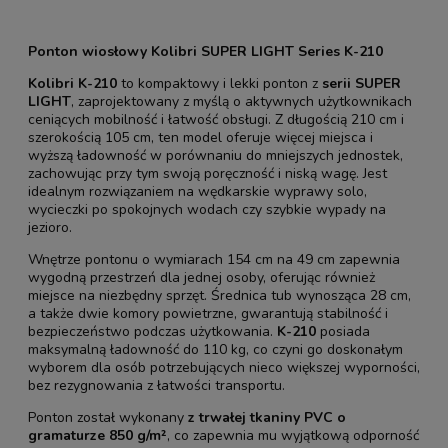
Ponton wiosłowy Kolibri SUPER LIGHT Series K-210
Kolibri K-210
to kompaktowy i lekki ponton z
serii SUPER
LIGHT
, zaprojektowany z myślą o aktywnych użytkownikach
ceniących mobilność i łatwość obsługi. Z długością 210 cm i
szerokością 105 cm, ten model oferuje więcej miejsca i
wyższą ładowność w porównaniu do mniejszych jednostek,
zachowując przy tym swoją poręczność i niską wagę. Jest
idealnym rozwiązaniem na wędkarskie wyprawy solo,
wycieczki po spokojnych wodach czy szybkie wypady na
jezioro.
Wnętrze pontonu o wymiarach 154 cm na 49 cm zapewnia
wygodną przestrzeń dla jednej osoby, oferując również
miejsce na niezbędny sprzęt. Średnica tub wynosząca 28 cm,
a także dwie komory powietrzne, gwarantują stabilność i
bezpieczeństwo podczas użytkowania.
K-210
posiada
maksymalną ładowność do 110 kg, co czyni go doskonałym
wyborem dla osób potrzebujących nieco większej wyporności,
bez rezygnowania z łatwości transportu.
Ponton został wykonany
z trwałej tkaniny PVC o
gramaturze 850 g/m²
, co zapewnia mu wyjątkową odporność