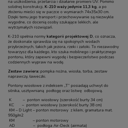
na uszkodzenia, przetarcia i działanie promieni UV. Pomimo
solidnej konstrukcji,
K-210 waży jedynie 11,3 kg
, a po
złożeniu mieści się w paczce o wymiarach 74x35x30 cm.
Dzięki temu jego transport i przechowywanie są niezwykle
wygodne, co docenią osoby szukające lekkich, ale
wytrzymałych rozwiązań.
K-210 spełnia normy
kategorii projektowej D
, co oznacza,
że doskonale sprawdza się na spokojnych wodach
przybrzeżnych, takich jak jeziora, rzeki i zatoki. To niezawodny
towarzysz dla każdego, kto szuka mobilnego i praktycznego
pontonu, który zapewni wygodę i bezpieczeństwo podczas
codziennych wypraw na wodę.
Zestaw zawiera:
pompka nożna, wiosła, torba, zestaw
naprawczy, ławeczki.
Pontony wiosłowe z indeksem „T” posiadają uchwyt do
silnika, usztywnianą podłogę oraz listwę odbojową.
K – ponton wiosłowy (szerokość burty 34 cm)
KC – ponton wiosłowy (szerokość burty 38 cm)
KM – D Light – ponton motorowy z kilem, gramatura mat.
950g/m2
KM – ponton motorowy
AD – podłoga Air-Deck (airmata)