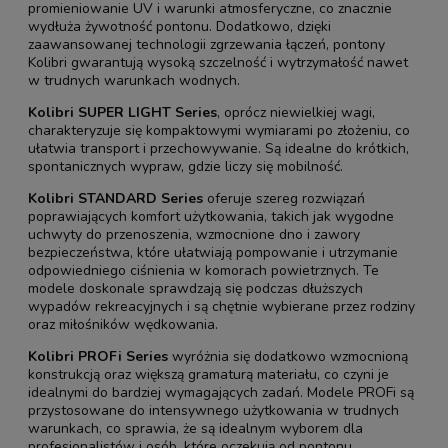
promieniowanie UV i warunki atmosferyczne, co znacznie
wydłuża żywotność pontonu. Dodatkowo, dzięki
zaawansowanej technologii zgrzewania łączeń, pontony
Kolibri gwarantują wysoką szczelność i wytrzymałość nawet
w trudnych warunkach wodnych.
Kolibri SUPER LIGHT Series
, oprócz niewielkiej wagi,
charakteryzuje się kompaktowymi wymiarami po złożeniu, co
ułatwia transport i przechowywanie. Są idealne do krótkich,
spontanicznych wypraw, gdzie liczy się mobilność.
Kolibri STANDARD Series
oferuje szereg rozwiązań
poprawiających komfort użytkowania, takich jak wygodne
uchwyty do przenoszenia, wzmocnione dno i zawory
bezpieczeństwa, które ułatwiają pompowanie i utrzymanie
odpowiedniego ciśnienia w komorach powietrznych. Te
modele doskonale sprawdzają się podczas dłuższych
wypadów rekreacyjnych i są chętnie wybierane przez rodziny
oraz miłośników wędkowania.
Kolibri PROFi Series
wyróżnia się dodatkowo wzmocnioną
konstrukcją oraz większą gramaturą materiału, co czyni je
idealnymi do bardziej wymagających zadań. Modele PROFi są
przystosowane do intensywnego użytkowania w trudnych
warunkach, co sprawia, że są idealnym wyborem dla
profesjonalistów i osób, które oczekują od pontonu