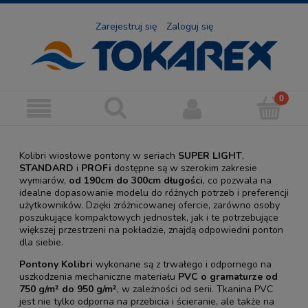
Zarejestruj się
Zaloguj się
Kolibri wiosłowe pontony w seriach
SUPER LIGHT
,
STANDARD
i
PROFi
dostępne są w szerokim zakresie
wymiarów,
od 190cm do 300cm długości
, co pozwala na
idealne dopasowanie modelu do różnych potrzeb i preferencji
użytkowników. Dzięki zróżnicowanej ofercie, zarówno osoby
poszukujące kompaktowych jednostek, jak i te potrzebujące
większej przestrzeni na pokładzie, znajdą odpowiedni ponton
dla siebie.
Pontony Kolibri
wykonane są z trwałego i odpornego na
uszkodzenia mechaniczne materiału
PVC o gramaturze od
750 g/m² do 950 g/m²
, w zależności od serii. Tkanina PVC
jest nie tylko odporna na przebicia i ścieranie, ale także na