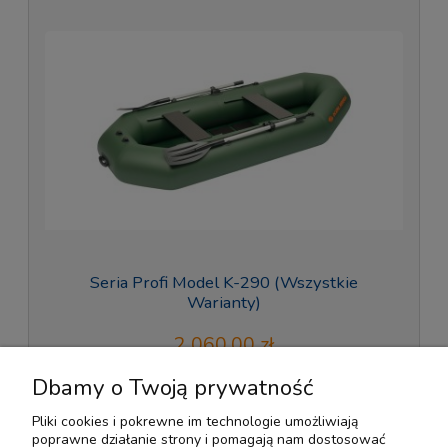
Seria Profi Model K-290 (Wszystkie
Warianty)
2 060,00 zł
Dbamy o Twoją prywatność
do koszyka
Pliki cookies i pokrewne im technologie umożliwiają
poprawne działanie strony i pomagają nam dostosować