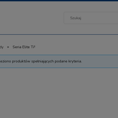
»
dy
Seria Elite Ti²
leziono produktów spełniających podane kryteria.