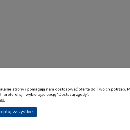
ziałanie strony i pomagają nam dostosować ofertę do Twoich potrzeb.
 preferencji, wybierając opcję "Dostosuj zgody".
Płatności i dostawa
Informacje
ci.
Formy płatności
Polityka prywatn
ceptuj wszystkie
Zakupy