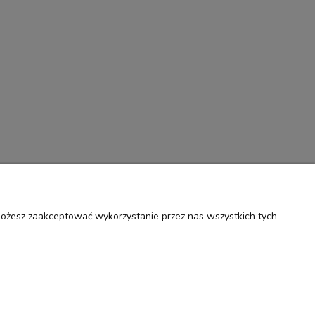
 Możesz zaakceptować wykorzystanie przez nas wszystkich tych
O nas
ości
Kontakt i dane firmy