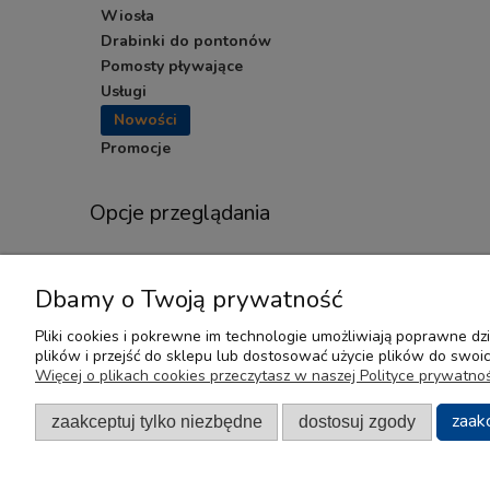
Wiosła
Drabinki do pontonów
Pomosty pływające
Usługi
Nowości
Promocje
Opcje przeglądania
Nowość
Dbamy o Twoją prywatność
Pliki cookies i pokrewne im technologie umożliwiają poprawne d
plików i przejść do sklepu lub dostosować użycie plików do swoich
Pomoc
Moje konto
Więcej o plikach cookies przeczytasz w naszej Polityce prywatnoś
Regulamin
Twoje zamówienia
zaak
zaakceptuj tylko niezbędne
dostosuj zgody
Zwroty i Reklamacje
Ustawienia konta
Przechowalnia