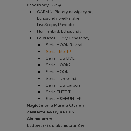
Echosondy, GPSy
GARMIN: Plotery nawigacyjne,
Echosondy wędkarskie,
LiveScope, Panoptix
Humminbird: Echosondy
Lowrance: GPSy, Echosondy
Seria HOOK Reveal
Seria Elite Ti²
Seria HDS LIVE
Seria HOOK2
Seria HOOK
Seria HDS Gen3
Seria HDS Carbon
Seria ELITE TI
Seria FISHHUNTER
Nagłośnienie Marine Clarion
Zasilacze awaryjne UPS
Akumulatory
Ładowarki do akumulatorów