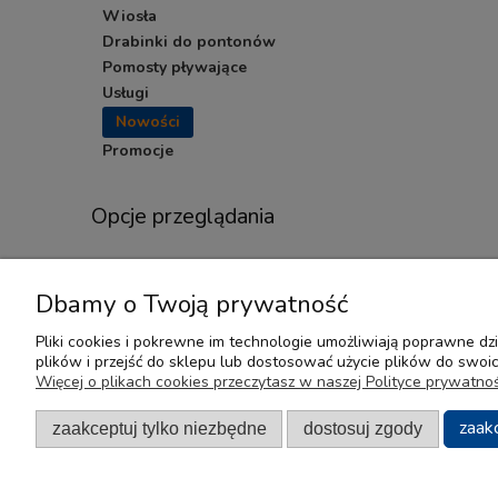
Wiosła
Drabinki do pontonów
Pomosty pływające
Usługi
Nowości
Promocje
Opcje przeglądania
Nowość
Dbamy o Twoją prywatność
Pliki cookies i pokrewne im technologie umożliwiają poprawne d
plików i przejść do sklepu lub dostosować użycie plików do swoich
Pomoc
Moje konto
Więcej o plikach cookies przeczytasz w naszej Polityce prywatnoś
Regulamin
Twoje zamówienia
zaak
zaakceptuj tylko niezbędne
dostosuj zgody
Zwroty i Reklamacje
Ustawienia konta
Przechowalnia