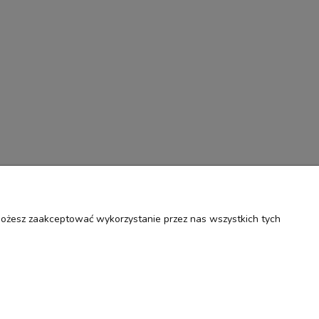
 Możesz zaakceptować wykorzystanie przez nas wszystkich tych
O nas
ości
Kontakt i dane firmy