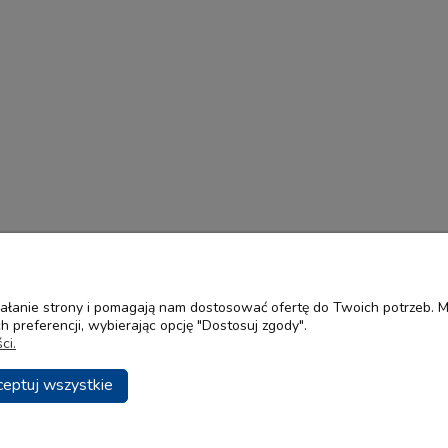
ziałanie strony i pomagają nam dostosować ofertę do Twoich potrzeb.
 preferencji, wybierając opcję "Dostosuj zgody".
Płatności i dostawa
Informacje
ci.
Formy płatności
Polityka prywatn
ceptuj wszystkie
Zakupy