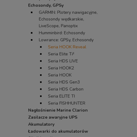
Echosondy, GPSy
GARMIN: Plotery nawigacyjne,
Echosondy wędkarskie,
LiveScope, Panoptix
Humminbird: Echosondy
Lowrance: GPSy, Echosondy
Seria HOOK Reveal
Seria Elite Ti²
Seria HDS LIVE
Seria HOOK2
Seria HOOK
Seria HDS Gen3
Seria HDS Carbon
Seria ELITE TI
Seria FISHHUNTER
Nagłośnienie Marine Clarion
Zasilacze awaryjne UPS
Akumulatory
Ładowarki do akumulatorów