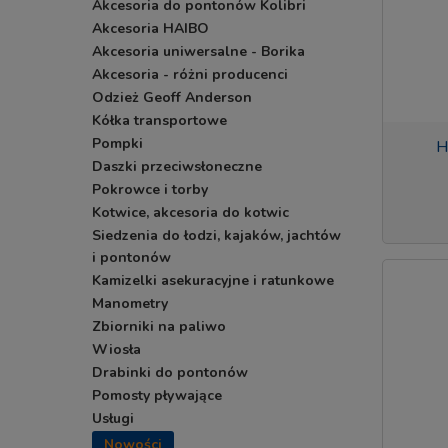
Akcesoria do pontonów Kolibri
Akcesoria HAIBO
Akcesoria uniwersalne - Borika
Akcesoria - różni producenci
Odzież Geoff Anderson
Kółka transportowe
Pompki
H
Daszki przeciwsłoneczne
Pokrowce i torby
Kotwice, akcesoria do kotwic
Siedzenia do łodzi, kajaków, jachtów
i pontonów
Kamizelki asekuracyjne i ratunkowe
Manometry
Zbiorniki na paliwo
Wiosła
Drabinki do pontonów
Pomosty pływające
Usługi
Nowości