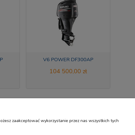
P
V6 POWER DF300AP
104 500,00 zł
 Możesz zaakceptować wykorzystanie przez nas wszystkich tych
O nas