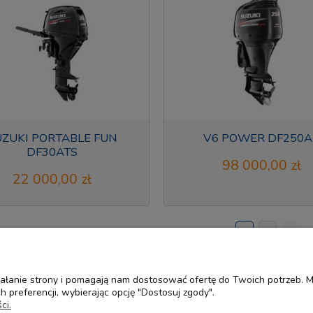
UZUKI PORTABLE FUN
V6 POWER DF250A
DF30ATS
98 000,00 zł
22 000,00 zł
«
1
2
»
ziałanie strony i pomagają nam dostosować ofertę do Twoich potrzeb.
 preferencji, wybierając opcję "Dostosuj zgody".
Płatności i dostawa
Informacje
ci.